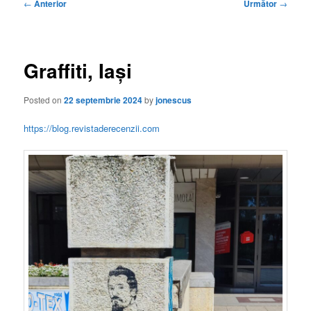
Navigare
←
Anterior
Următor
→
în
articole
Graffiti, Iași
Posted on
22 septembrie 2024
by
jonescus
https://blog.revistaderecenzii.com