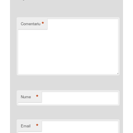
*
Comentariu
*
Nume
*
Email