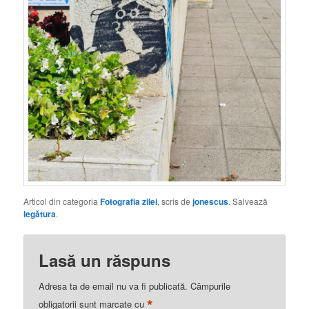
Articol din categoria
Fotografia zilei
, scris de
jonescus
. Salvează
legătura
.
Lasă un răspuns
Adresa ta de email nu va fi publicată.
Câmpurile
*
obligatorii sunt marcate cu