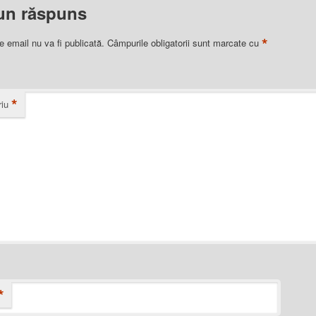
un răspuns
*
e email nu va fi publicată.
Câmpurile obligatorii sunt marcate cu
*
iu
*