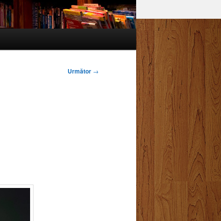
Următor
→