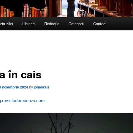
ia zilei
Librărie
Redacţia
Categorii
Contact
a în cais
9 noiembrie 2024
by
jonescus
og.revistaderecenzii.com