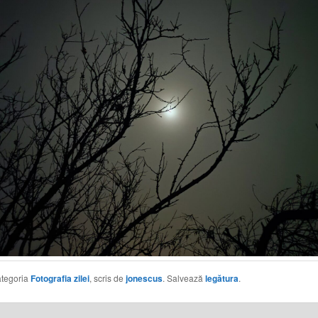
categoria
Fotografia zilei
, scris de
jonescus
. Salvează
legătura
.