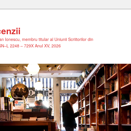
enzii
n Ionescu, membru titular al Uniunii Scriitorilor din
SN–L 2248 – 729X Anul XV, 2026