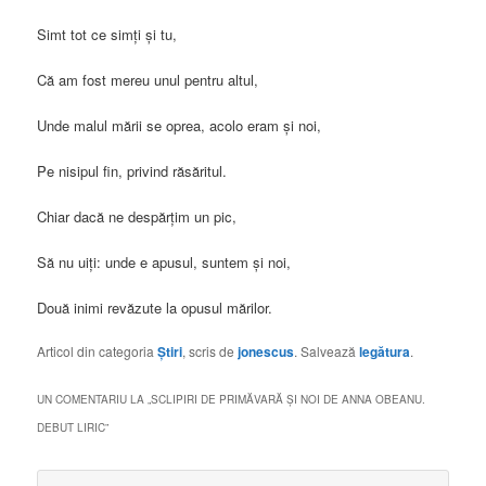
Simt tot ce simți și tu,
Că am fost mereu unul pentru altul,
Unde malul mării se oprea, acolo eram și noi,
Pe nisipul fin, privind răsăritul.
Chiar dacă ne despărțim un pic,
Să nu uiți: unde e apusul, suntem și noi,
Două inimi revăzute la opusul mărilor.
Articol din categoria
Știri
, scris de
jonescus
. Salvează
legătura
.
UN COMENTARIU LA „
SCLIPIRI DE PRIMĂVARĂ ȘI NOI DE ANNA OBEANU.
DEBUT LIRIC
”