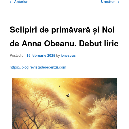
Navigare
←
Anterior
Următor
→
în
articole
Sclipiri de primăvară și Noi
de Anna Obeanu. Debut liric
Posted on
15 februarie 2025
by
jonescus
https://blog.revistaderecenzii.com