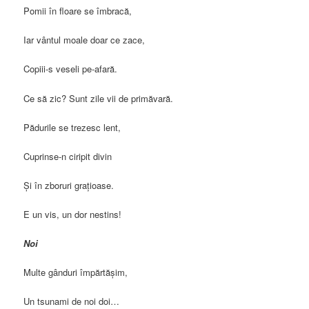
Pomii în floare se îmbracă,
Iar vântul moale doar ce zace,
Copiii-s veseli pe-afară.
Ce să zic? Sunt zile vii de primăvară.
Pădurile se trezesc lent,
Cuprinse-n ciripit divin
Și în zboruri grațioase.
E un vis, un dor nestins!
Noi
Multe gânduri împărtășim,
Un tsunami de noi doi…