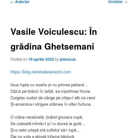
Navigare
←
Anterior
Următor
→
în
articole
Vasile Voiculescu: În
grădina Ghetsemani
Posted on
19 aprilie 2025
by
jonescus
https://blog.revistaderecenzii.com
Iisus lupta cu soarta și nu primea paharul…
Căzut pe brânci în iarbă, se-mpotrivea îtruna.
Curgeau sudori de sânge pe chipu-i alb ca varul
Și-amarnica-i strigare stârnea în slăvi furtuna.
O mâna nendurată, ținând grozava cupă,
Se coboară-miindu-l și i-o ducea la gură…
Și-o sete uriașă stă sufletul să-i rupă…
Dar nu voia s-atingă infama băutură.