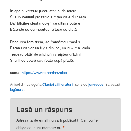
În apa ei verzuie jucau sterlici de miere
Și sub veninul groaznic simțea că e dulceață…
Dar fălcile-nclestându-și, cu ultima putere
Bătându-se cu moartea, uitase de viață!
Deasupra fără tihnă, se frământau măslinii,
Păreau că vor să fugă din loc, să nu-l mai vadă…
Treceau bătăi de aripi prin vraiștea grădinii
Și uliii de seară dau roate după pradă.
sursa:
https://www.romanianvoice
Articol din categoria
Clasici ai literaturii
, scris de
jonescus
. Salvează
legătura
.
Lasă un răspuns
Adresa ta de email nu va fi publicată.
Câmpurile
*
obligatorii sunt marcate cu