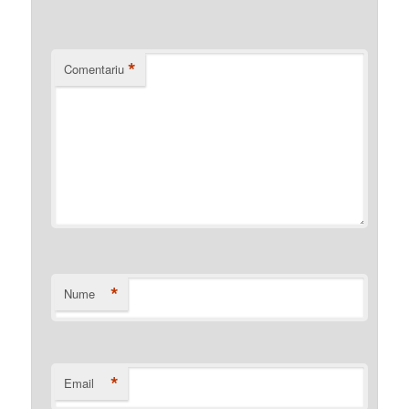
*
Comentariu
*
Nume
*
Email